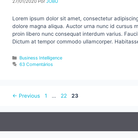
27/01/2020
Por
JOBU
Lorem ipsum dolor sit amet, consectetur adipiscing
dolore magna aliqua. Auctor urna nunc id cursus 
proin libero nunc consequat interdum varius. Fauci
Dictum at tempor commodo ullamcorper. Habitasse
Categorias
Business Intelligence
63 Comentários
Page
Page
Page
←
Previous
1
…
22
23