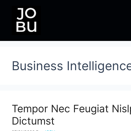
Pular
para
o
conteúdo
Business Intelligenc
Tempor Nec Feugiat Nisl
Dictumst