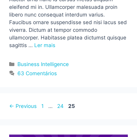
eleifend mi in. Ullamcorper malesuada proin
libero nunc consequat interdum varius.
Faucibus ornare suspendisse sed nisi lacus sed
viverra. Dictum at tempor commodo
ullamcorper. Habitasse platea dictumst quisque
sagittis …
Ler mais
Categorias
Business Intelligence
63 Comentários
Page
Page
Page
←
Previous
1
…
24
25