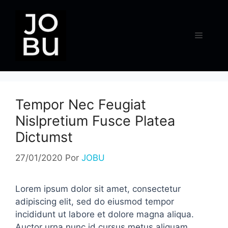
Pular
para
o
Menu
conteúdo
Tempor Nec Feugiat
Nislpretium Fusce Platea
Dictumst
27/01/2020
Por
JOBU
Lorem ipsum dolor sit amet, consectetur
adipiscing elit, sed do eiusmod tempor
incididunt ut labore et dolore magna aliqua.
Auctor urna nunc id cursus metus aliquam