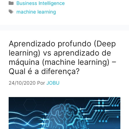
Categorias
Business Intelligence
Tags
machine learning
Aprendizado profundo (Deep
learning) vs aprendizado de
máquina (machine learning) –
Qual é a diferença?
24/10/2020
Por
JOBU