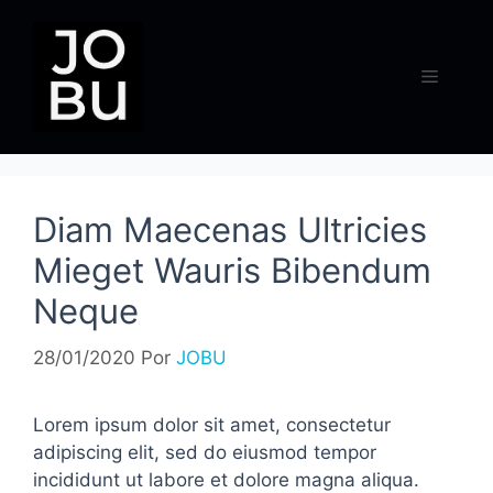
Pular
para
o
Menu
conteúdo
Diam Maecenas Ultricies
Mieget Wauris Bibendum
Neque
28/01/2020
Por
JOBU
Lorem ipsum dolor sit amet, consectetur
adipiscing elit, sed do eiusmod tempor
incididunt ut labore et dolore magna aliqua.