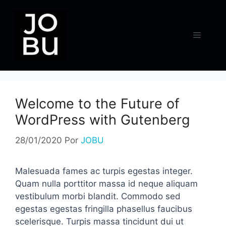
Pular
para
o
Menu
conteúdo
Welcome to the Future of
WordPress with Gutenberg
28/01/2020
Por
JOBU
Malesuada fames ac turpis egestas integer.
Quam nulla porttitor massa id neque aliquam
vestibulum morbi blandit. Commodo sed
egestas egestas fringilla phasellus faucibus
scelerisque. Turpis massa tincidunt dui ut