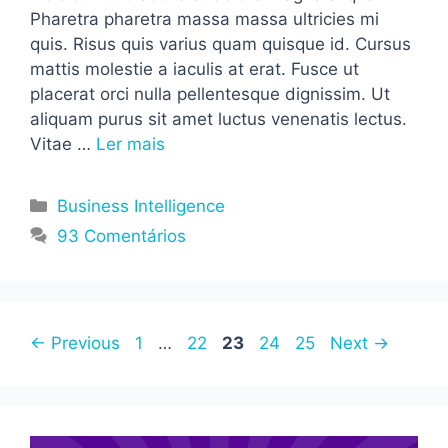
Pharetra pharetra massa massa ultricies mi
quis. Risus quis varius quam quisque id. Cursus
mattis molestie a iaculis at erat. Fusce ut
placerat orci nulla pellentesque dignissim. Ut
aliquam purus sit amet luctus venenatis lectus.
Vitae …
Ler mais
Categorias
Business Intelligence
93 Comentários
Page
Page
Page
Page
Page
←
Previous
1
…
22
23
24
25
Next
→