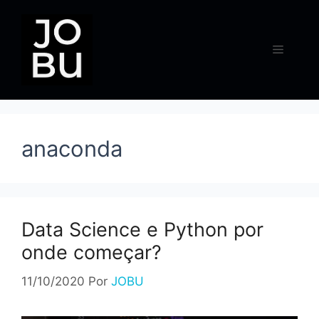
Pular
para
o
Menu
conteúdo
anaconda
Data Science e Python por
onde começar?
11/10/2020
Por
JOBU