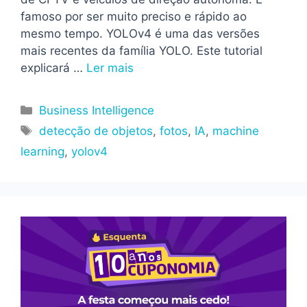
famoso por ser muito preciso e rápido ao
mesmo tempo. YOLOv4 é uma das versões
mais recentes da família YOLO. Este tutorial
explicará …
Ler mais
Categorias
Business Intelligence
Tags
detecção de objetos
,
fotos
,
IA
,
machine
learning
,
yolov4