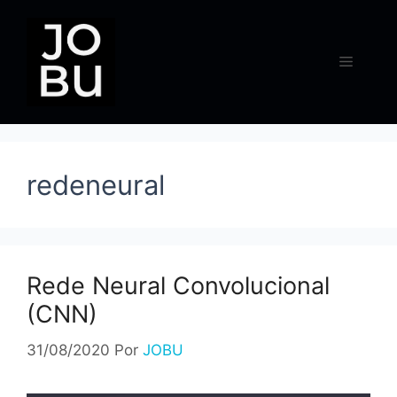
Pular
para
o
Menu
conteúdo
redeneural
Rede Neural Convolucional
(CNN)
31/08/2020
Por
JOBU