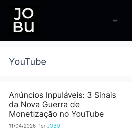
Pular
para
o
Menu
conteúdo
YouTube
Anúncios Inpuláveis: 3 Sinais
da Nova Guerra de
Monetização no YouTube
11/04/2026
Por
JOBU