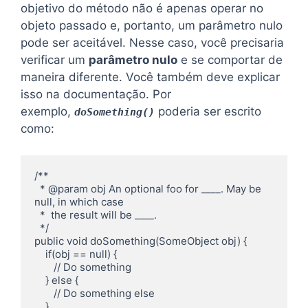
objetivo do método não é apenas operar no
objeto passado e, portanto, um parâmetro nulo
pode ser aceitável. Nesse caso, você precisaria
verificar um
parâmetro nulo
e se comportar de
maneira diferente. Você também deve explicar
isso na documentação. Por
exemplo,
poderia ser escrito
doSomething()
como:
/**

  * @param obj An optional foo for ____. May be 
null, in which case

  *  the result will be ____.

  */

public void doSomething(SomeObject obj) {

    if(obj == null) {

       // Do something

    } else {

       // Do something else

    }
