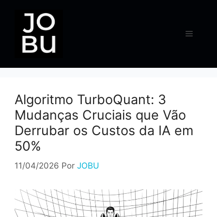
Pular
para
o
Menu
conteúdo
Algoritmo TurboQuant: 3
Mudanças Cruciais que Vão
Derrubar os Custos da IA em
50%
11/04/2026
Por
JOBU