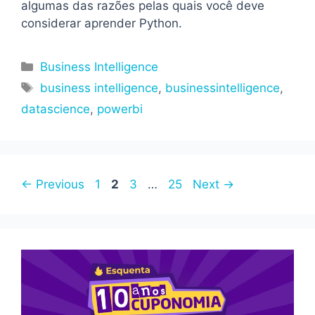
algumas das razões pelas quais você deve
considerar aprender Python.
Categorias
Business Intelligence
Tags
business intelligence
,
businessintelligence
,
datascience
,
powerbi
Page
Page
Page
Page
←
Previous
1
2
3
…
25
Next
→