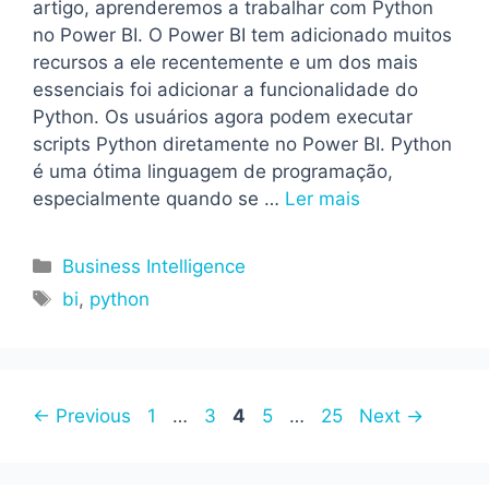
artigo, aprenderemos a trabalhar com Python
no Power BI. O Power BI tem adicionado muitos
recursos a ele recentemente e um dos mais
essenciais foi adicionar a funcionalidade do
Python. Os usuários agora podem executar
scripts Python diretamente no Power BI. Python
é uma ótima linguagem de programação,
especialmente quando se …
Ler mais
Categorias
Business Intelligence
Tags
bi
,
python
Page
Page
Page
Page
Page
←
Previous
1
…
3
4
5
…
25
Next
→