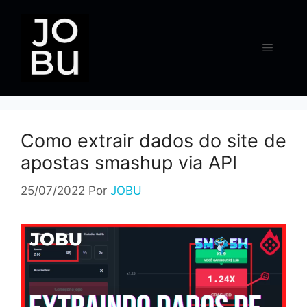
Pular
para
o
Menu
conteúdo
Como extrair dados do site de
apostas smashup via API
25/07/2022
Por
JOBU