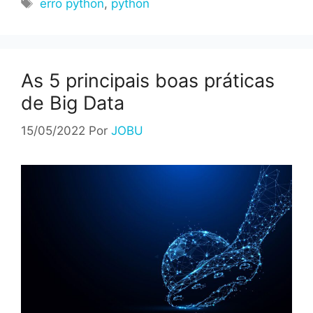
Tags
erro python
,
python
As 5 principais boas práticas
de Big Data
15/05/2022
Por
JOBU