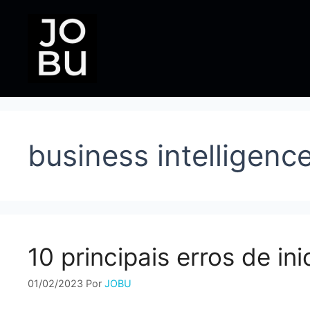
Pular
para
o
conteúdo
business intelligenc
10 principais erros de in
01/02/2023
Por
JOBU