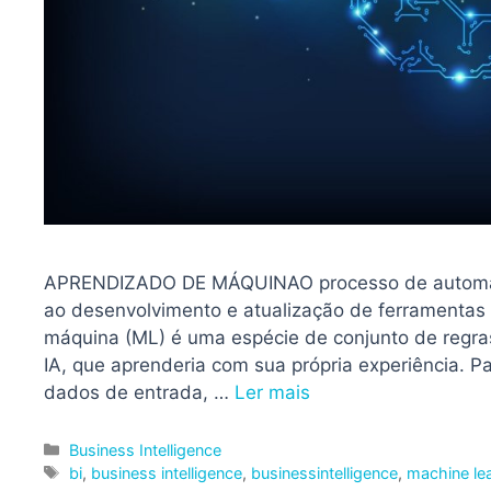
APRENDIZADO DE MÁQUINAO processo de automação
ao desenvolvimento e atualização de ferramentas de
máquina (ML) é uma espécie de conjunto de regras,
IA, que aprenderia com sua própria experiência. P
dados de entrada, …
Ler mais
Categorias
Business Intelligence
Tags
bi
,
business intelligence
,
businessintelligence
,
machine le