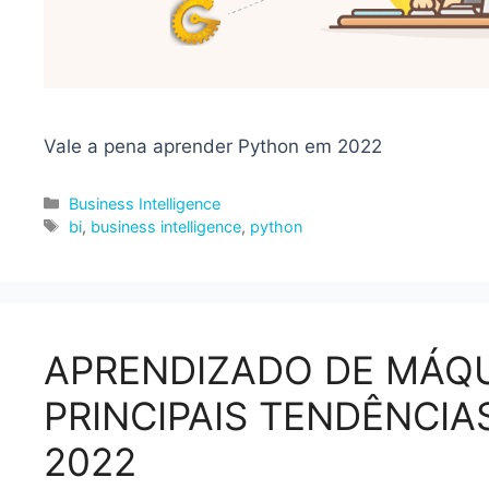
Vale a pena aprender Python em 2022
Categorias
Business Intelligence
Tags
bi
,
business intelligence
,
python
APRENDIZADO DE MÁQU
PRINCIPAIS TENDÊNCIA
2022