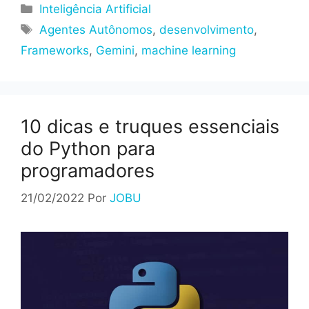
Categorias
Inteligência Artificial
Tags
Agentes Autônomos
,
desenvolvimento
,
Frameworks
,
Gemini
,
machine learning
10 dicas e truques essenciais
do Python para
programadores
21/02/2022
Por
JOBU