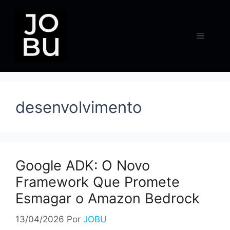
Pular
para
o
Menu
conteúdo
desenvolvimento
Google ADK: O Novo
Framework Que Promete
Esmagar o Amazon Bedrock
13/04/2026
Por
JOBU