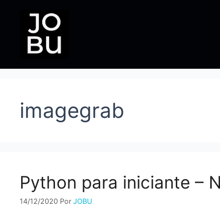
Pular
para
o
conteúdo
imagegrab
Python para iniciante –
14/12/2020
Por
JOBU