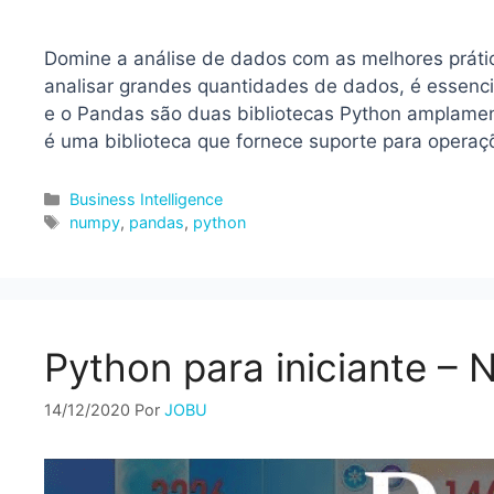
Domine a análise de dados com as melhores prát
analisar grandes quantidades de dados, é essenci
e o Pandas são duas bibliotecas Python amplame
é uma biblioteca que fornece suporte para oper
Categorias
Business Intelligence
Tags
numpy
,
pandas
,
python
Python para iniciante –
14/12/2020
Por
JOBU