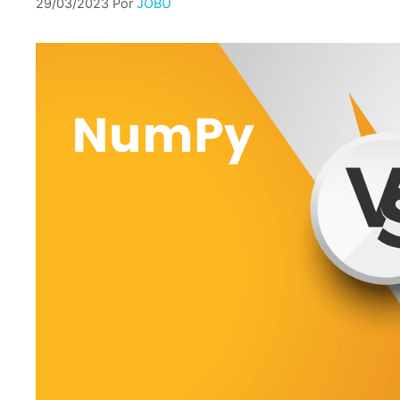
29/03/2023
Por
JOBU