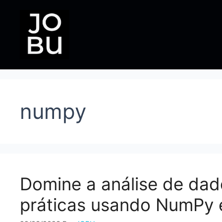
Pular
para
o
conteúdo
numpy
Domine a análise de da
práticas usando NumPy 