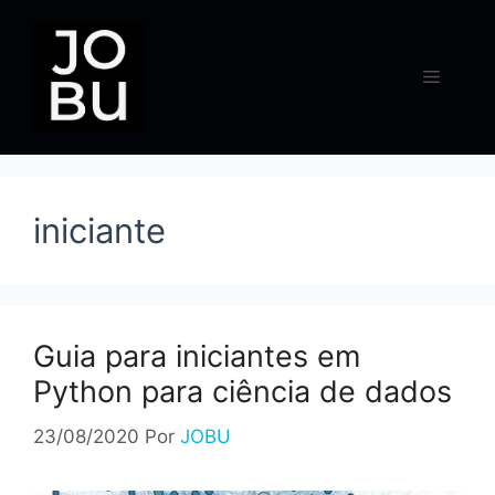
Pular
para
o
Menu
conteúdo
iniciante
Guia para iniciantes em
Python para ciência de dados
23/08/2020
Por
JOBU