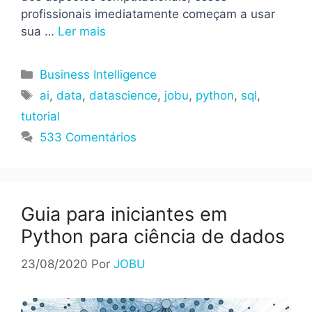
profissionais imediatamente começam a usar
sua …
Ler mais
Categorias
Business Intelligence
Tags
ai
,
data
,
datascience
,
jobu
,
python
,
sql
,
tutorial
533 Comentários
Guia para iniciantes em
Python para ciência de dados
23/08/2020
Por
JOBU