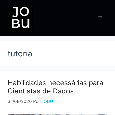
Pular
para
o
Menu
conteúdo
tutorial
Habilidades necessárias para
Cientistas de Dados
31/08/2020
Por
JOBU