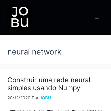
Pular
para
o
Menu
conteúdo
neural network
Construir uma rede neural
simples usando Numpy
20/12/2020
Por
JOBU