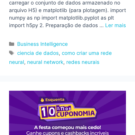
carregar o conjunto de dados armazenado no
arquivo H5) e matplotlib (para plotagem). import
numpy as np import matplotlib.pyplot as plt
import h5py 2. Preparação de dados …
Ler mais
Categorias
Business Intelligence
Tags
ciencia de dados
,
como criar uma rede
neural
,
neural network
,
redes neurais