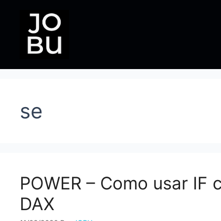
Pular
para
o
conteúdo
se
POWER – Como usar IF c
DAX