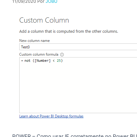
11/09/2020
Por
JOBU
POWER – Como usar IF corretamente no Power BI