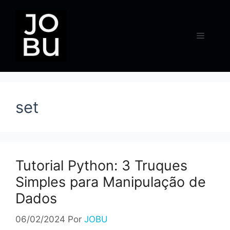
Pular
para
o
Menu
conteúdo
set
Tutorial Python: 3 Truques
Simples para Manipulação de
Dados
06/02/2024
Por
JOBU