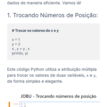
dados de maneira eficiente. Vamos lá!
1. Trocando Números de Posição:
# Trocar os valores de x e y
x = 1

y = 2
x , y = y , x

Este código Python utiliza a atribuição múltipla
para trocar os valores de duas variáveis,
e
,
x
y
de forma simples e elegante.