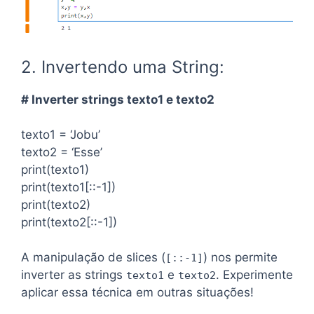
2. Invertendo uma String:
# Inverter strings texto1 e texto2
texto1 = ‘Jobu’
texto2 = ‘Esse’
print(texto1)
print(texto1[::-1])
print(texto2)
print(texto2[::-1])
A manipulação de slices (
) nos permite
[::-1]
inverter as strings
e
. Experimente
texto1
texto2
aplicar essa técnica em outras situações!