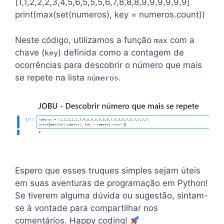
[1,1,2,2,2,3,4,5,6,5,5,5,6,7,8,8,8,9,9,9,9,9,9]
print(max(set(numeros), key = numeros.count))
Neste código, utilizamos a função
com a
max
chave (
) definida como a contagem de
key
ocorrências para descobrir o número que mais
se repete na lista
.
números
Espero que esses truques simples sejam úteis
em suas aventuras de programação em Python!
Se tiverem alguma dúvida ou sugestão, sintam-
se à vontade para compartilhar nos
comentários. Happy coding!