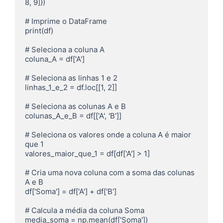
8, 9]})

# Imprime o DataFrame

print(df)

# Seleciona a coluna A

coluna_A = df['A']

# Seleciona as linhas 1 e 2

linhas_1_e_2 = df.loc[[1, 2]]

# Seleciona as colunas A e B

colunas_A_e_B = df[['A', 'B']]

# Seleciona os valores onde a coluna A é maior 
que 1

valores_maior_que_1 = df[df['A'] > 1]

# Cria uma nova coluna com a soma das colunas 
A e B

df['Soma'] = df['A'] + df['B']

# Calcula a média da coluna Soma

media_soma = np.mean(df['Soma'])
