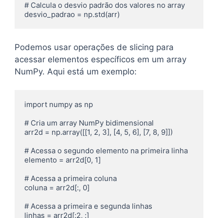
# Calcula o desvio padrão dos valores no array

Podemos usar operações de slicing para
acessar elementos específicos em um array
NumPy. Aqui está um exemplo:
import numpy as np

# Cria um array NumPy bidimensional

arr2d = np.array([[1, 2, 3], [4, 5, 6], [7, 8, 9]])

# Acessa o segundo elemento na primeira linha

elemento = arr2d[0, 1]

# Acessa a primeira coluna

coluna = arr2d[:, 0]

# Acessa a primeira e segunda linhas

linhas = arr2d[:2, :]