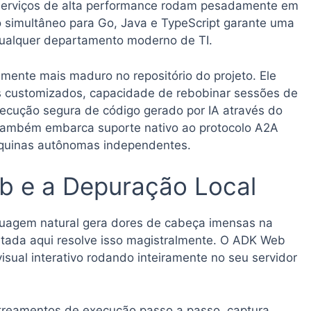
oserviços de alta performance rodam pesadamente em
vo simultâneo para Go, Java e TypeScript garante uma
qualquer departamento moderno de TI.
mente mais maduro no repositório do projeto. Ele
os customizados, capacidade de rebobinar sessões de
ecução segura de código gerado por IA através do
também embarca suporte nativo ao protocolo A2A
áquinas autônomas independentes.
b e a Depuração Local
nguagem natural gera dores de cabeça imensas na
tada aqui resolve isso magistralmente. O ADK Web
ual interativo rodando inteiramente no seu servidor
streamentos de execução passo a passo, captura