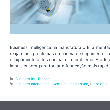
Business intelligence na manufatura O BI alimenta
reajam aos problemas da cadeia de suprimentos,
equipamento antes que haja um problema. A adoçã
impulsionador para tornar a fabricação mais rápid
Categorias
Business Intelligence
Tags
business intelligence
,
exemplos
,
manufatura
,
tecnologia