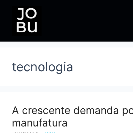
Pular
para
o
conteúdo
tecnologia
A crescente demanda por
manufatura