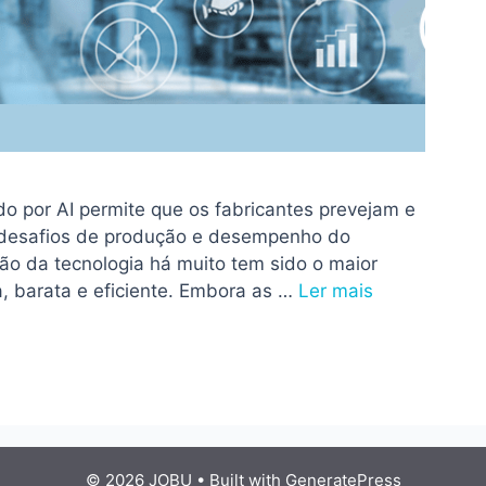
do por AI permite que os fabricantes prevejam e
 desafios de produção e desempenho do
o da tecnologia há muito tem sido o maior
a, barata e eficiente. Embora as …
Ler mais
© 2026 JOBU
• Built with
GeneratePress